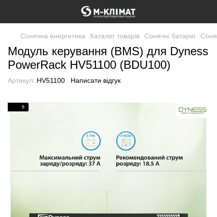
Сонячна енергетика
Каталог товарів
Сонячні батареї
Соня
Модуль керування (BMS) для Dyness
PowerRack HV51100 (BDU100)
Артикул:
HV51100
Написати відгук
6