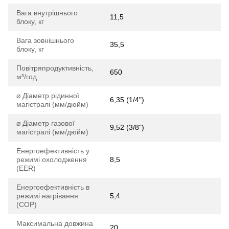
Вага внутрішнього
11,5
блоку, кг
Вага зовнішнього
35,5
блоку, кг
Повітряпродуктивність,
650
м³/год
⌀ Діаметр рідинної
6,35 (1/4")
магістралі (мм/дюйм)
⌀ Діаметр газової
9,52 (3/8")
магістралі (мм/дюйм)
Енергоефективність у
режимі охолодження
8,5
(EER)
Енергоефективність в
режимі нагрівання
5,4
(COP)
Максимальна довжина
20