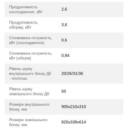
Продуктивність
2,6
охолодження, кВт
Продуктивність
3,6
обігріву, кВт
Споживана потужність,
0,6
кВт (охолодження)
Споживана потужність,
0,84
кВт (обігрів)
Рівень шуму
внутрішнього блоку Дб
20/26/31/36
- min/max
Рівень шуму
50
зовнішнього блоку Дб
Розміри внутрішнього
900х210х310
блоку, мм
Розміри зовнішнього
820х338х614
блоку, мм