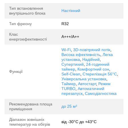
Тип встановлення
Настінний
внутрішнього блока
Тип фреону
R32
Клас
A+++/А++
енергоефективності
Wi-Fi
,
3D-повітряний потік
,
Висока ефективність
,
Легка
установка
,
Надійний
,
Супертихий
,
24-годинний
таймер
,
Комфортний сон
,
Функції
Self-Clean
,
Стерилізація 56°C
,
Універсальна установка
,
Таймер
,
Автостарт
,
Режим
TURBO
,
Автоматичний
перезапуск
,
Самодіагностика
Рекомендована площа
до 25 м²
приміщення
Діапазон зовнішніх
від -30°C до +43°C
температур на обігрів