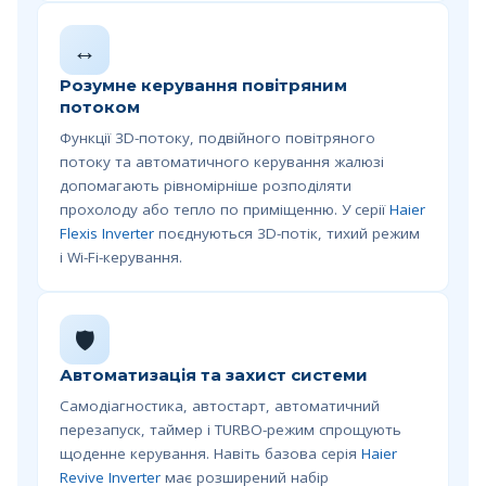
↔️
Розумне керування повітряним
потоком
Функції 3D-потоку, подвійного повітряного
потоку та автоматичного керування жалюзі
допомагають рівномірніше розподіляти
прохолоду або тепло по приміщенню. У серії
Haier
Flexis Inverter
поєднуються 3D-потік, тихий режим
і Wi-Fi-керування.
🛡️
Автоматизація та захист системи
Самодіагностика, автостарт, автоматичний
перезапуск, таймер і TURBO-режим спрощують
щоденне керування. Навіть базова серія
Haier
Revive Inverter
має розширений набір