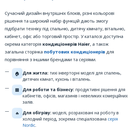
Сучасний дизайн внутрішніх блоків, різні кольорові
рішення та широкий набір функцій дають змогу
підібрати техніку під спальню, дитячу кімнату, вітальню,
кабінет, офіс або торговий простір. У каталозі доступна
окрема категорія
кондиціонерів Haier
, а також
загальна сторінка
побутових кондиціонерів
для
порівняння з іншими брендами та серіями.
Для житла:
тихі інверторні моделі для спалень,
🏠
дитячих кімнат, кухонь і віталень.
Для роботи та бізнесу:
продуктивні рішення для
🏢
кабінетів, офісів, магазинів і невеликих комерційних
залів.
Для обігріву:
моделі, розраховані на роботу в
🔥
холодний період, зокрема спеціалізована
серія
Nordic
.