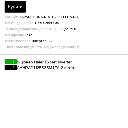
Купити
Артикул
AS25PCHHRA-NR/1U25KEFFRA-NR
Тип кондиціонера
Спліт-система
Рекомендована площа приміщення
до 25 м²
Тип фреону
R32
Тип компресора
Інверторний
Споживана потужність, кВт (охолодження)
0,6
6
6