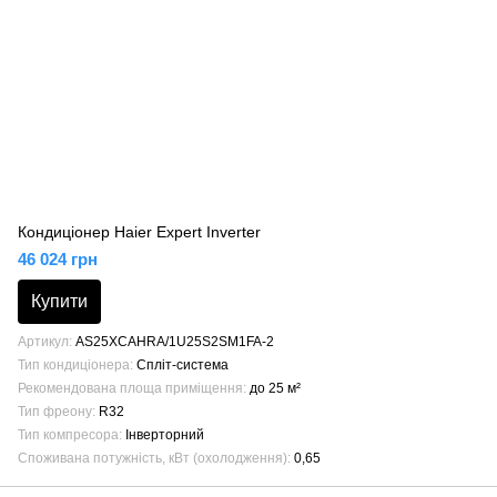
Кондиціонер Haier Expert Inverter
46 024 грн
Купити
Артикул
AS25XCAHRA/1U25S2SM1FA-2
Тип кондиціонера
Спліт-система
Рекомендована площа приміщення
до 25 м²
Тип фреону
R32
Тип компресора
Інверторний
Споживана потужність, кВт (охолодження)
0,65