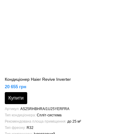
Кондиціонер Haier Revive Inverter
20 655 грн
Купити
Артикул
AS25RHBHRA/1U25YERFRA
Тип кондиціонера
Спліт-система
Рекомендована площа приміщення
до 25 м²
Тип фреону
R32