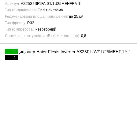
Артикул
AS25S2SF1FA-S1/1U25MEHFRA-1
Тип кондиціонера
Спліт-система
Рекомендована площа приміщення
до 25 м²
Тип фреону
R32
Тип компресора
Інверторний
Споживана потужність, кВт (охолодження)
0,8
6
6