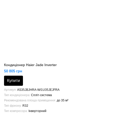
Кондиціонер Haier Jade Inverter
50 805 грн
Купити
Артикул
AS35JBJHRA-W/1U35JEJFRA
Тип кондиціонера
Спліт-система
Рекомендована площа приміщення
до 35 м²
Тип фреону
R32
Тип компресора
Інверторний