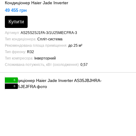
Кондиціонер Haier Jade Inverter
49 455 грн
Купити
Артикул
AS25S2SJ1FA-3/1U25MECFRA-3
Тип кондиціонера
Спліт-система
Рекомендована площа приміщення
до 25 м²
Тип фреону
R32
Тип компресора
Інверторний
Споживана потужність, кВт (охолодження)
0,57
6
6