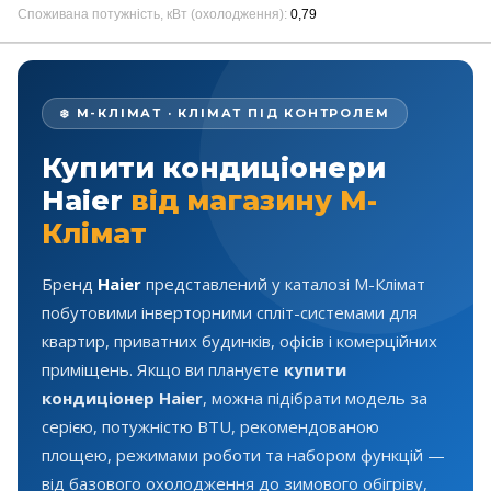
Споживана потужність, кВт (охолодження)
0,79
❄️ М-КЛІМАТ · КЛІМАТ ПІД КОНТРОЛЕМ
Купити кондиціонери
Haier
від магазину М-
Клімат
Бренд
Haier
представлений у каталозі М-Клімат
побутовими інверторними спліт-системами для
квартир, приватних будинків, офісів і комерційних
приміщень. Якщо ви плануєте
купити
кондиціонер Haier
, можна підібрати модель за
серією, потужністю BTU, рекомендованою
площею, режимами роботи та набором функцій —
від базового охолодження до зимового обігріву,