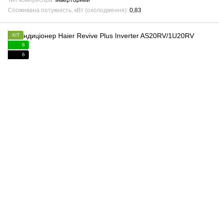
Тип компресора
Інверторний
Споживана потужність, кВт (охолодження)
0,83
ХІТ
6
6