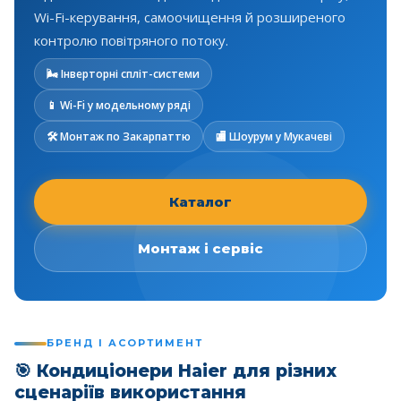
Wi-Fi-керування, самоочищення й розширеного
контролю повітряного потоку.
🌬️ Інверторні спліт-системи
📱 Wi-Fi у модельному ряді
🛠️ Монтаж по Закарпаттю
🏬 Шоурум у Мукачеві
Каталог
Монтаж і сервіс
БРЕНД І АСОРТИМЕНТ
🎯
Кондиціонери Haier для різних
сценаріїв використання