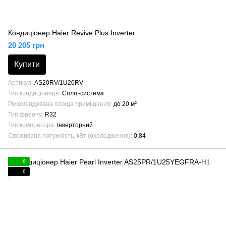
Кондиціонер Haier Revive Plus Inverter
20 205 грн
Купити
Артикул
AS20RV/1U20RV
Тип кондиціонера
Спліт-система
Рекомендована площа приміщення
до 20 м²
Тип фреону
R32
Тип компресора
Інверторний
Споживана потужність, кВт (охолодження)
0,84
6
6