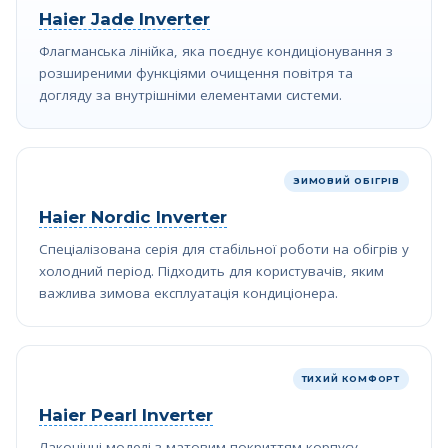
Haier Jade Inverter
Флагманська лінійка, яка поєднує кондиціонування з
розширеними функціями очищення повітря та
догляду за внутрішніми елементами системи.
ЗИМОВИЙ ОБІГРІВ
Haier Nordic Inverter
Спеціалізована серія для стабільної роботи на обігрів у
холодний період. Підходить для користувачів, яким
важлива зимова експлуатація кондиціонера.
ТИХИЙ КОМФОРТ
Haier Pearl Inverter
Лаконічні моделі з матовим покриттям корпусу,