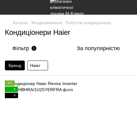
Каталог
Кондиціювання
Побутові кондиціонери
Кондиціонери Haier
Фільтр
За популярністю
1
Бренд
Haier
ХІТ
6
6