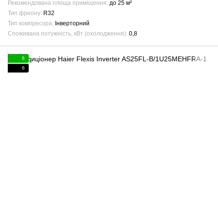
Рекомендована площа приміщення
до 25 м²
Тип фреону
R32
Тип компресора
Інверторний
Споживана потужність, кВт (охолодження)
0,8
6
6