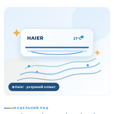
HAIER
21°C
❄️ Haier · розумний клімат
МОДЕЛЬНИЙ РЯД