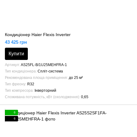
Кондиціонер Haier Flexis Inverter
43 425 грн
Купити
Артикул
AS25FL-B/1U25MEHFRA-1
Тип кондиціонера
Спліт-система
Рекомендована площа приміщення
до 25 м²
Тип фреону
R32
Тип компресора
Інверторний
Споживана потужність, кВт (охолодження)
0,65
6
6