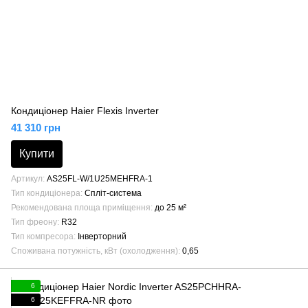
Кондиціонер Haier Flexis Inverter
41 310 грн
Купити
Артикул
AS25FL-W/1U25MEHFRA-1
Тип кондиціонера
Спліт-система
Рекомендована площа приміщення
до 25 м²
Тип фреону
R32
Тип компресора
Інверторний
Споживана потужність, кВт (охолодження)
0,65
6
6