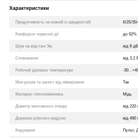
Характеристики
Продуктивність на кожній із швидкостей
6/25/35/
Коефіцієнт корисної дії
до 92%
Шум на відстані 3м.
від 8 д
Споживання
від 3,2 
Робочий діапазон температури
-30...+4
Міні-догрів та захист від обмерзання
Так
Матеріал теплообмінника
Мідь
Діаметр монтажного отвору
від 220
Довжина робочого модулю
від 490
Керування
Пульт, 