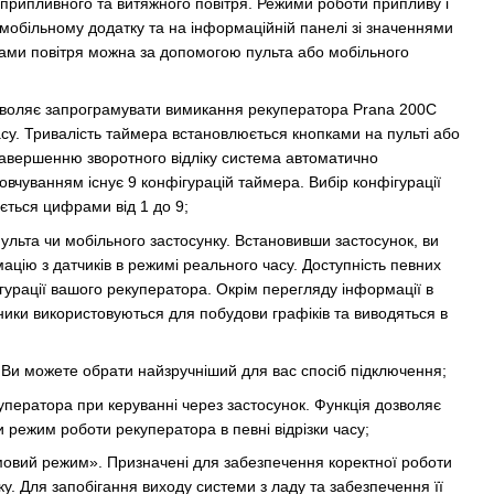
припливного та витяжного повітря. Режими роботи припливу і
мобільному додатку та на інформаційній панелі зі значеннями
оками повітря можна за допомогою пульта або мобільного
зволяє запрограмувати вимикання рекуператора Prana 200C
су. Тривалість таймера встановлюється кнопками на пульті або
завершенню зворотного відліку система автоматично
овчуванням існує 9 конфігурацій таймера. Вибір конфігурації
ається цифрами від 1 до 9;
ульта чи мобільного застосунку. Встановивши застосунок, ви
цію з датчиків в режимі реального часу. Доступність певних
гурації вашого рекуператора. Окрім перегляду інформації в
ники використовуються для побудови графіків та виводяться в
i. Ви можете обрати найзручніший для вас спосіб підключення;
ператора при керуванні через застосунок. Функція дозволяє
 режим роботи рекуператора в певні відрізки часу;
Зимовий режим». Призначені для забезпечення коректної роботи
у. Для запобігання виходу системи з ладу та забезпечення її