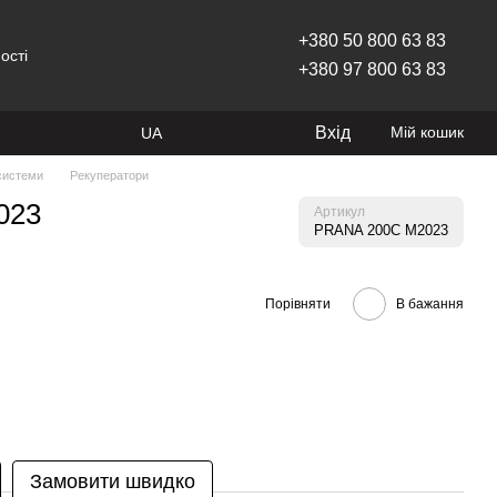
+380 50 800 63 83
ості
+380 97 800 63 83
Вхід
Мій кошик
UA
 системи
Рекуператори
023
Артикул
PRANA 200C M2023
Порівняти
В бажання
Замовити швидко