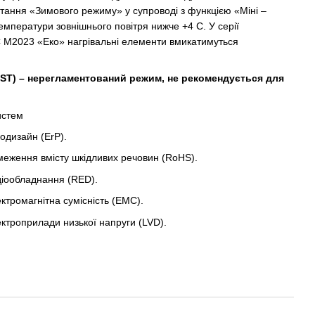
стання «Зимового режиму» у супроводі з функцією «Міні –
температури зовнішнього повітря нижче +4 С. У серії
 M2023 «Еко» нагрівальні елементи вмикатимуться
ST) – нерегламентований режим, не рекомендується для
истем
одизайн (ErP).
меження вмісту шкідливих речовин (RoHS).
діообладнання (RED).
ктромагнітна сумісність (EMC).
ктроприлади низької напруги (LVD).