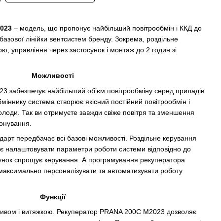
023
– модель, що пропонує найбільший повітрообмін і ККД до
 базової лінійки вентсистем бренду. Зокрема, роздільне
ю, управління через застосунок і монтаж до 2 годин зі
Можливості
 забезпечує найбільший об’єм повітрообміну серед приладів
бміннику система створює якісний постійний повітрообмін і
олоди. Так ви отримуєте завжди свіже повітря та зменшення
іонування.
арт передбачає всі базові можливості. Роздільне керування
є налаштовувати параметри роботи системи відповідно до
унок спрощує керування. А програмування рекуператора
аксимально персоналізувати та автоматизувати роботу
Функції
ливом і витяжкою. Рекуператор PRANA 200C M2023 дозволяє