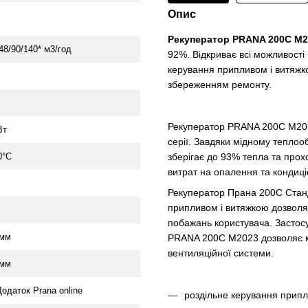
Опис
Рекуператор PRANA 200C M2
48/90/140* м3/год
92%. Відкриває всі можливості
керування припливом і витяжко
збереженням ремонту.
Б
Рекуператор PRANA 200C M2023
Вт
серії. Завдяки мідному теплоо
0°C
зберігає до 93% тепла та прох
витрат на опалення та кондиц
Рекуператор Прана 200С Станд
припливом і витяжкою дозволя
побажань користувача. Застос
 мм
PRANA 200С M2023 дозволяє м
вентиляційної системи.
 мм
Додаток Prana online
роздільне керування прип