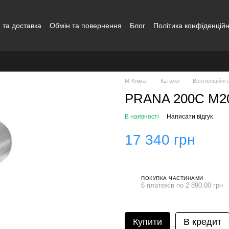
 та доставка
Обмін та повернення
Блог
Політика конфіденційн
Наші роботи
Відгуки про магазин
Контакти
M-Клімат
Каталог
Вентиляційні
PRANA 200C M2
В наявності
Написати відгук
17 340 грн
ПОКУПКА ЧАСТИНАМИ
6 платежів по 2 890.00 грн
Купити
В кредит