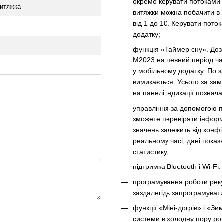
окремо керувати потоками 
витяжка
витяжки можна побачити в 
від 1 до 10. Керувати пот
додатку;
функція «Таймер сну». До
M2023 на певний період ча
у мобільному додатку. По 
вимикається. Усього за зам
на панелі індикації познач
управління за допомогою п
зможете перевіряти інформа
значень залежить від конфі
реальному часі, дані показ
статистику;
підтримка Bluetooth і Wi-F
програмування роботи реку
заздалегідь запрограмувати
функції «Міні-догрів» і «
системи в холодну пору рок