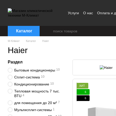
Перейти к основному контенту
Услуги
О нас
Оплата и д
Договор публичной офер
Каталог
M-Клімат
Каталог
Haier
Haier
Раздел
10
Бытовые кондиционеры
10
Сплит-система
10
Кондиционирование
ХИТ
Тепловая мощность 7 тыс.
6
4
BTU
6
7
для помещения до 20 м²
1
Мультисплит-системы