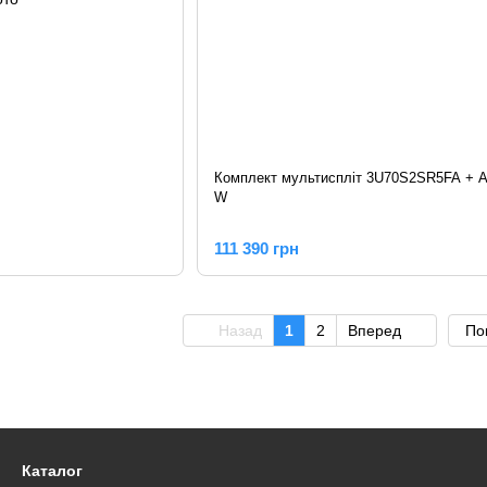
Комплект мультиспліт 3U70S2SR5FA + 
W
111 390 грн
Назад
1
2
Вперед
По
Каталог