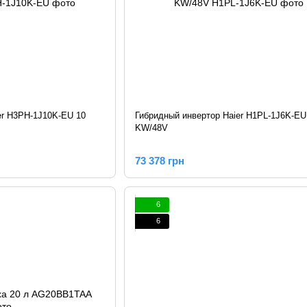
er H3PH-1J10K-EU 10
Гибридный инвертор Haier H1PL-1J6K-EU
KW/48V
73 378 грн
6
6