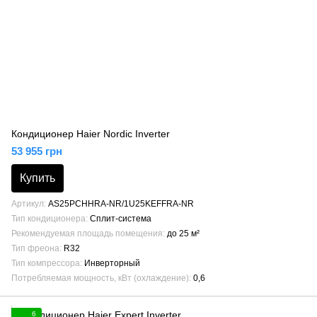
Кондиционер Haier Nordic Inverter
53 955 грн
Купить
Артикул
AS25PCHHRA-NR/1U25KEFFRA-NR
Тип кондиционера
Сплит-система
Рекомендуемая площадь помещения
до 25 м²
Тип фреона
R32
Тип компрессора
Инверторный
Потребляемая мощность, кВт (охлаждение)
0,6
6