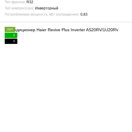
Тип фреона
R32
Тип компрессора
Инверторный
Потребляемая мощность, кВт (охлаждение)
0,83
ХИТ
6
6