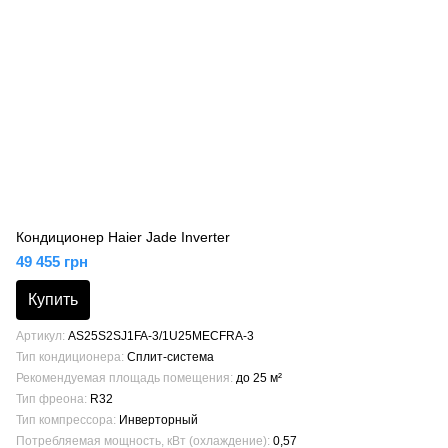
Кондиционер Haier Jade Inverter
49 455 грн
Купить
Артикул
AS25S2SJ1FA-3/1U25MECFRA-3
Тип кондиционера
Сплит-система
Рекомендуемая площадь помещения
до 25 м²
Тип фреона
R32
Тип компрессора
Инверторный
Потребляемая мощность, кВт (охлаждение)
0,57