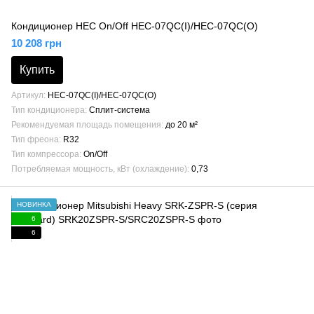
Кондиционер HEC On/Off HEC-07QC(I)/HEC-07QC(O)
10 208 грн
Купить
Артикул
HEC-07QC(I)/HEC-07QC(O)
Тип кондиционера
Сплит-система
Рекомендуемая площадь помещения
до 20 м²
Тип фреона
R32
Тип компрессора
On/Off
Потребляемая мощность, кВт (охлаждение)
0,73
НОВИНКА
6
6