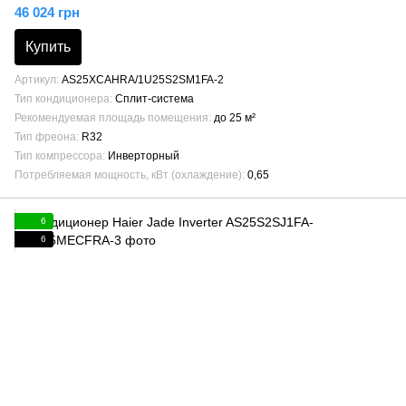
46 024 грн
Купить
Артикул
AS25XCAHRA/1U25S2SM1FA-2
Тип кондиционера
Сплит-система
Рекомендуемая площадь помещения
до 25 м²
Тип фреона
R32
Тип компрессора
Инверторный
Потребляемая мощность, кВт (охлаждение)
0,65
6
6