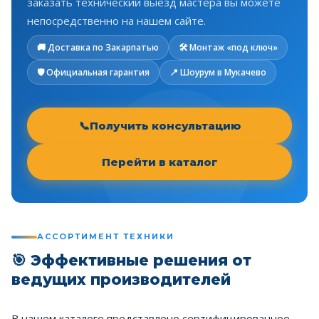
заказать технический выезд мастера вы можете
непосредственно на нашем сайте.
🚚 Доставка по Закарпатью
🛠️ Монтаж «под ключ»
🛡️ Официальная гарантия
📍 Шоурум в Мукачево
📞
Получить консультацию
Перейти в каталог
АССОРТИМЕНТ ТЕХНИКИ
🎯 Эффективные решения от
ведущих производителей
В нашем каталоге представлено сертифицированное