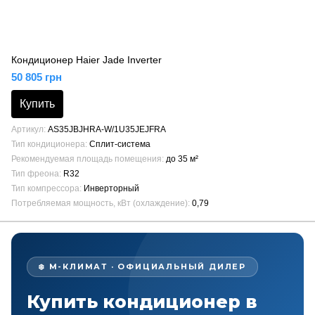
Кондиционер Haier Jade Inverter
50 805 грн
Купить
Артикул
AS35JBJHRA-W/1U35JEJFRA
Тип кондиционера
Сплит-система
Рекомендуемая площадь помещения
до 35 м²
Тип фреона
R32
Тип компрессора
Инверторный
Потребляемая мощность, кВт (охлаждение)
0,79
❄️ М-КЛИМАТ · ОФИЦИАЛЬНЫЙ ДИЛЕР
Купить кондиционер в