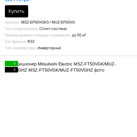
Купить
Артикул
MSZ-EF50VGKS / MUZ-EF50VG
Тип кондиционера
Сплит-система
Рекомендуемая площадь помещения
до 50 м²
Тип фреона
R32
Тип компрессора
Инверторный
6
6