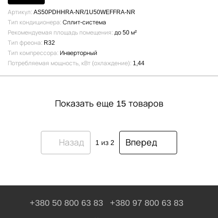
Артикул
AS50PDHHRA-NR/1U50WEFFRA-NR
Тип кондиционера
Сплит-система
Рекомендуемая площадь помещения
до 50 м²
Тип фреона
R32
Тип компрессора
Инверторный
Потребляемая мощность, кВт (охлаждение)
1,44
Показать еще 15 товаров
Назад
Вперед
1
из 2
+380 50 800 63 83
+380 97 800 63 83