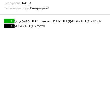
Тип фреона
R410a
Тип компрессора
Инверторный
6
6