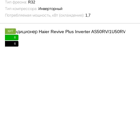
Тип фреона
R32
Тип компрессора
Инверторный
Потребляемая мощность, кВт (охлаждение)
1,7
ХИТ
6
6