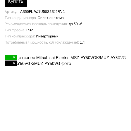
Купить
Артикул
AS50FL-W/1U50S2SJ2FA-1
Тип кондиционера
Сплит-система
Рекомендуемая площадь помещения
до 50 м²
Тип фреона
R32
Тип компрессора
Инверторный
Потребляемая мощность, кВт (охлаждение)
1,4
6
6