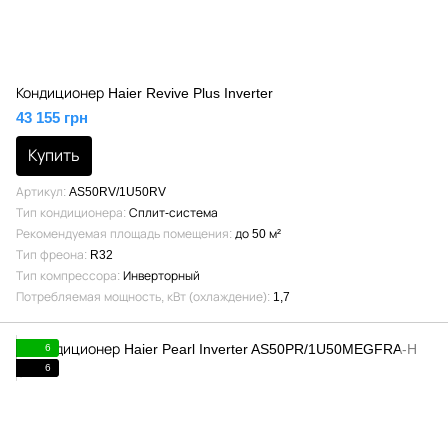
Кондиционер Haier Revive Plus Inverter
43 155 грн
Купить
Артикул
AS50RV/1U50RV
Тип кондиционера
Сплит-система
Рекомендуемая площадь помещения
до 50 м²
Тип фреона
R32
Тип компрессора
Инверторный
Потребляемая мощность, кВт (охлаждение)
1,7
6
6