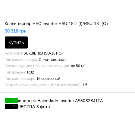
Кондиционер HEC Inverter HSU-18LT(I)/HSU-18T(O)
30 316 грн
Купить
Артикул
HSU-18LT(I)/HSU-18T(O)
Тип кондиционера
Сплит-система
Рекомендуемая площадь помещения
до 50 м²
Тип фреона
R32
Тип компрессора
Инверторный
Потребляемая мощность, кВт (охлаждение)
1,5
6
6