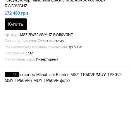
Кондиционер Mitsubishi Electric MSZ-RW50VG/MUZ-
RW50VGHZ
172 480 грн
Купить
Артикул
MSZ-RW50VG/MUZ-RW50VGHZ
Тип кондиционера
Сплит-система
Рекомендуемая площадь помещения
до 50 м²
Тип фреона
R32
Тип компрессора
Инверторный
12