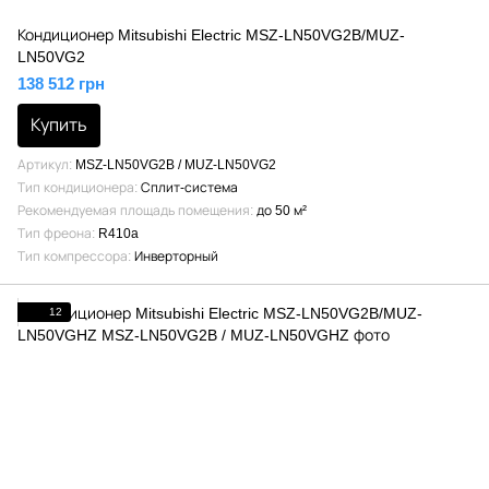
Кондиционер Mitsubishi Electric MSZ-LN50VG2B/MUZ-
LN50VG2
138 512 грн
Купить
Артикул
MSZ-LN50VG2B / MUZ-LN50VG2
Тип кондиционера
Сплит-система
Рекомендуемая площадь помещения
до 50 м²
Тип фреона
R410a
Тип компрессора
Инверторный
12