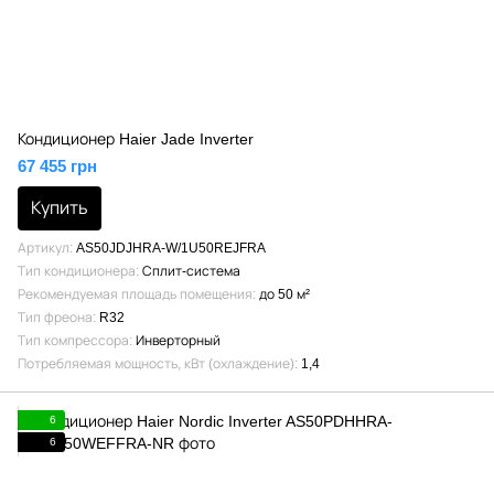
Кондиционер Haier Jade Inverter
67 455 грн
Купить
Артикул
AS50JDJHRA-W/1U50REJFRA
Тип кондиционера
Сплит-система
Рекомендуемая площадь помещения
до 50 м²
Тип фреона
R32
Тип компрессора
Инверторный
Потребляемая мощность, кВт (охлаждение)
1,4
6
6