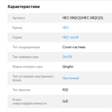
Характеристики
Артикул
HEC-09QC(I)/HEC-09QC(O)
Бренд
HEC
Серия
HEC on/off
Тип кондиционера
Сплит-система
Тип компрессора
On/Off
Марка компрессора
QingAn
Тип установки внутреннего
Настенный
блока
Тип фреона
R32
Класс
G/E
энергоэффективности