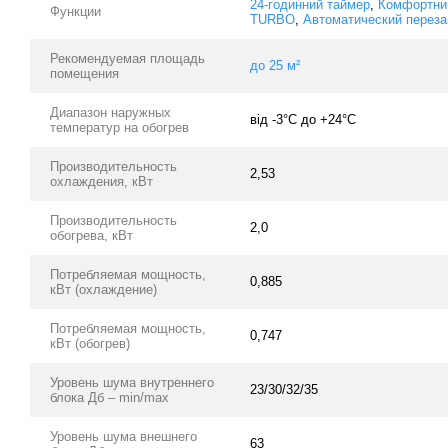
24-годинний таймер
,
Комфортни
Функции
TURBO
,
Автоматический переза
Рекомендуемая площадь
до 25 м²
помещения
Диапазон наружных
від -3°C до +24°C
температур на обогрев
Производительность
2,53
охлаждения, кВт
Производительность
2,0
обогрева, кВт
Потребляемая мощность,
0,885
кВт (охлаждение)
Потребляемая мощность,
0,747
кВт (обогрев)
Уровень шума внутреннего
23/30/32/35
блока Дб – min/max
Уровень шума внешнего
63