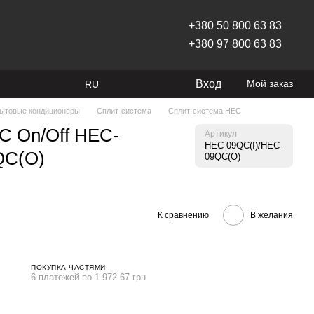
+380 50 800 63 83
+380 97 800 63 83
Вход
Мой заказ
RU
ытовые кондиционеры
Сплит-система
Сплит-система HEC
C On/Off HEC-
Артикул
HEC-09QC(I)/HEC-
QC(O)
09QC(O)
К сравнению
В желания
ПОКУПКА ЧАСТЯМИ
6 платежей по 1 972.67 грн