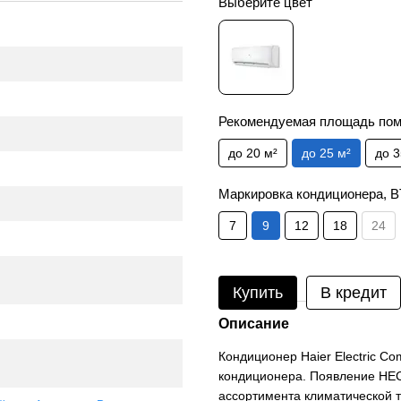
Выберите цвет
Рекомендуемая площадь по
до 20 м²
до 25 м²
до 3
Маркировка кондиционера, 
7
9
12
18
24
Купить
В кредит
Описание
Кондиционер Haier Electric C
кондиционера. Появление HEC
ассортимента климатической т