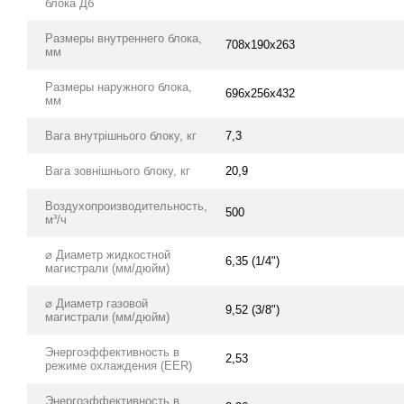
блока Дб
Размеры внутреннего блока,
708x190x263
мм
Размеры наружного блока,
696x256x432
мм
Вага внутрішнього блоку, кг
7,3
Вага зовнішнього блоку, кг
20,9
Воздухопроизводительность,
500
м³/ч
⌀ Диаметр жидкостной
6,35 (1/4")
магистрали (мм/дюйм)
⌀ Диаметр газовой
9,52 (3/8")
магистрали (мм/дюйм)
Энергоэффективность в
2,53
режиме охлаждения (EER)
Энергоэффективность в