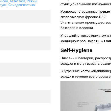
й сон
,
Автостарт
,
Режим
функциональными возможност
пуск
,
Самодиагностика
Усовершенствованные
новые 
экологическом фреоне R32!
Значительным преимуществом я
бактерий и плесени.
Управляйте микроклиматом в
кондиционеров Haier
HEC Оn/
Self-Hygiene
Плесень и бактерии, распрост
воздуха и могут вызвать разл
Внутренние части кондицион
воздух в течение всего срока