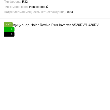
Тип фреона
R32
Тип компрессора
Инверторный
Потребляемая мощность, кВт (охлаждение)
0,83
ХИТ
6
6