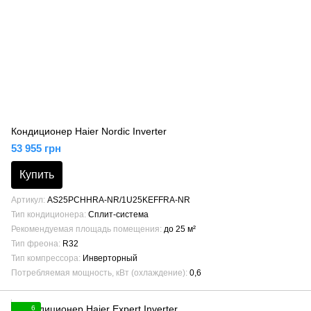
Кондиционер Haier Nordic Inverter
53 955 грн
Купить
Артикул
AS25PCHHRA-NR/1U25KEFFRA-NR
Тип кондиционера
Сплит-система
Рекомендуемая площадь помещения
до 25 м²
Тип фреона
R32
Тип компрессора
Инверторный
Потребляемая мощность, кВт (охлаждение)
0,6
6