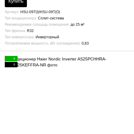
Купить
Артикул
HSU-09T(I)/HSU-09T(O)
Тип кондиционера
Сплит-система
Рекомендуемая площадь помещения
до 25 м²
Тип фреона
R32
Тип компрессора
Инверторный
Потребляемая мощность, кВт (охлаждение)
0,83
6
6