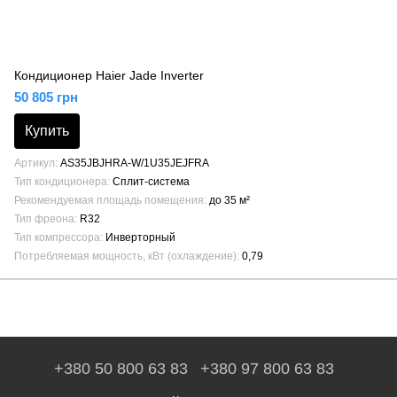
Кондиционер Haier Jade Inverter
50 805 грн
Купить
Артикул
AS35JBJHRA-W/1U35JEJFRA
Тип кондиционера
Сплит-система
Рекомендуемая площадь помещения
до 35 м²
Тип фреона
R32
Тип компрессора
Инверторный
Потребляемая мощность, кВт (охлаждение)
0,79
+380 50 800 63 83
+380 97 800 63 83