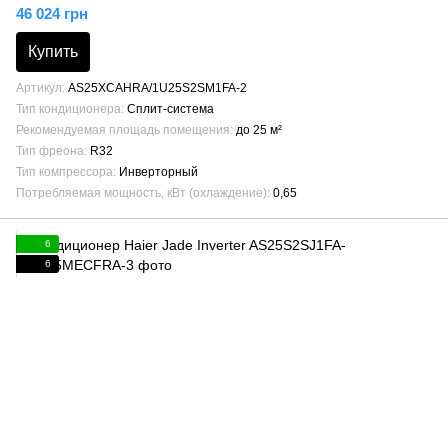
46 024 грн
Купить
Артикул
AS25XCAHRA/1U25S2SM1FA-2
Тип кондиционера
Сплит-система
Рекомендуемая площадь помещения
до 25 м²
Тип фреона
R32
Тип компрессора
Инверторный
Потребляемая мощность, кВт (охлаждение)
0,65
6
6