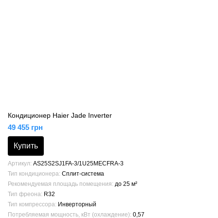
Кондиционер Haier Jade Inverter
49 455 грн
Купить
Артикул
AS25S2SJ1FA-3/1U25MECFRA-3
Тип кондиционера
Сплит-система
Рекомендуемая площадь помещения
до 25 м²
Тип фреона
R32
Тип компрессора
Инверторный
Потребляемая мощность, кВт (охлаждение)
0,57