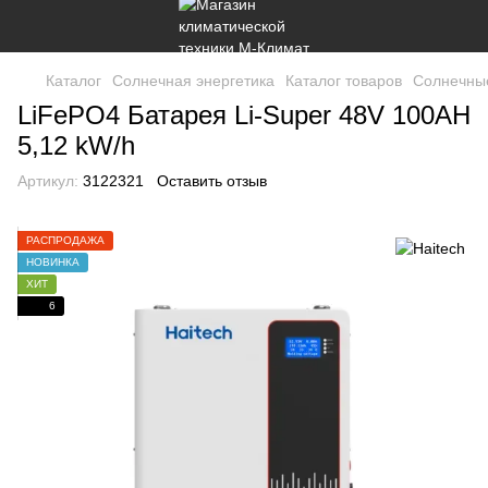
Каталог
Солнечная энергетика
Каталог товаров
Солнечны
LiFePO4 Батарея Li-Super 48V 100AH
5,12 kW/h
Артикул:
3122321
Оставить отзыв
РАСПРОДАЖА
НОВИНКА
ХИТ
6