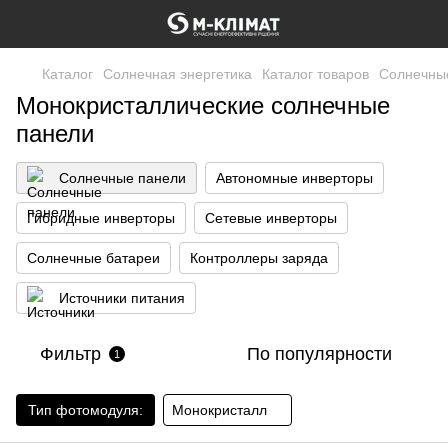
Каталог
Солнечная энергетика
Каталог товаров
Солнечны
Монокристаллические солнечные
панели
Солнечные панели
Автономные инверторы
Гибридные инверторы
Сетевые инверторы
Солнечные батареи
Контроллеры заряда
Источники питания
Фильтр
По популярности
1
Тип фотомодуля:
Монокристалл