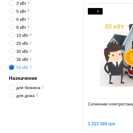
1
3 кВт
2
5 кВт
6
1
6 кВт
1
8 кВт
4
10 кВт
2
20 кВт
2
30 кВт
1
36 кВт
1
50 кВт
Назначение
1
для бизнеса
1
для дома
Солнечная электростанц
1 213 169 грн