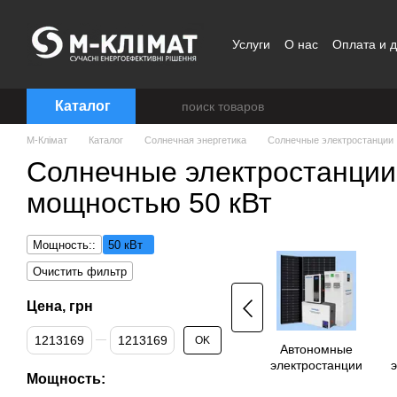
Перейти к основному контенту
Услуги
О нас
Оплата и д
Договор публичной офер
Каталог
M-Клімат
Каталог
Солнечная энергетика
Солнечные электростанции
Солнечные электростанции
мощностью 50 кВт
Мощность::
50 кВт
Очистить фильтр
Цена, грн
От Цена, грн
До Цена, грн
OK
Автономные
электростанции
Мощность: