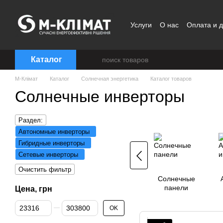
Перейти к основному контенту
Услуги
О нас
Оплата и д
Договор публичной офер
Каталог
M-Клімат
Каталог
Солнечная энергетика
Каталог товаров
Солнечные инверторы
Раздел:
Автономные инверторы
Гибридные инверторы
Сетевые инверторы
Очистить фильтр
Солнечные
панели
Цена, грн
От Цена, грн
До Цена, грн
OK