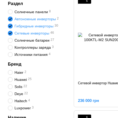
6
Раздел
8
Солнечные панели
2
Автономные инверторы
30
Гибридные инверторы
46
Сетевые инверторы
27
Солнечные батареи
3
Контроллеры заряда
4
Источники питания
Бренд
2
Haier
25
Huawei
Сетевой инвертор Huaw
22
Solis
22
Deye
236 000 грн
4
Haitech
3
Luxpower
Наличие
6