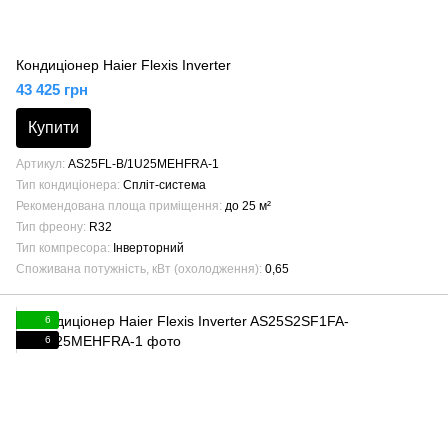
Кондиціонер Haier Flexis Inverter
43 425 грн
Купити
Артикул
AS25FL-B/1U25MEHFRA-1
Тип кондиціонера
Спліт-система
Рекомендована площа приміщення
до 25 м²
Тип фреону
R32
Тип компресора
Інверторний
Споживана потужність, кВт (охолодження)
0,65
6
6