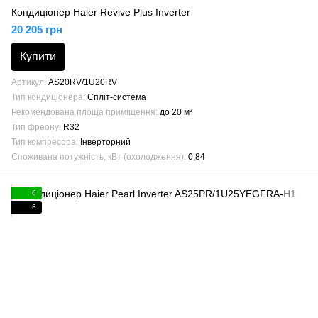
Кондиціонер Haier Revive Plus Inverter
20 205 грн
Купити
Артикул
AS20RV/1U20RV
Тип кондиціонера
Спліт-система
Рекомендована площа приміщення
до 20 м²
Тип фреону
R32
Тип компресора
Інверторний
Споживана потужність, кВт (охолодження)
0,84
6
6