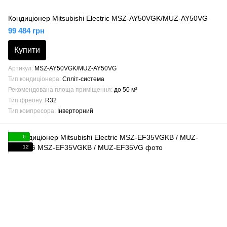
Кондиціонер Mitsubishi Electric MSZ-AY50VGK/MUZ-AY50VG
99 484 грн
Купити
Артикул
MSZ-AY50VGK/MUZ-AY50VG
Тип кондиціонера
Спліт-система
Рекомендована площа приміщення
до 50 м²
Тип фреону
R32
Тип компресора
Інверторний
6
12