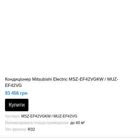
Кондиціонер Mitsubishi Electric MSZ-EF42VGKW / MUZ-
EF42VG
93 456 грн
Купити
Артикул
MSZ-EF42VGKW / MUZ-EF42VG
Рекомендована площа приміщення
до 40 м²
Тип фреону
R32