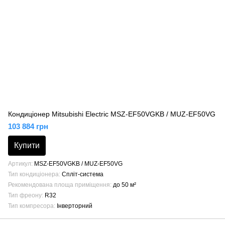
Кондиціонер Mitsubishi Electric MSZ-EF50VGKB / MUZ-EF50VG
103 884 грн
Купити
Артикул
MSZ-EF50VGKB / MUZ-EF50VG
Тип кондиціонера
Спліт-система
Рекомендована площа приміщення
до 50 м²
Тип фреону
R32
Тип компресора
Інверторний