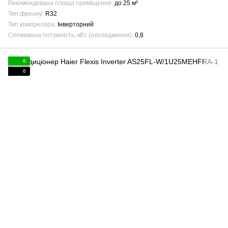
Рекомендована площа приміщення
до 25 м²
Тип фреону
R32
Тип компресора
Інверторний
Споживана потужність, кВт (охолодження)
0,8
6
6