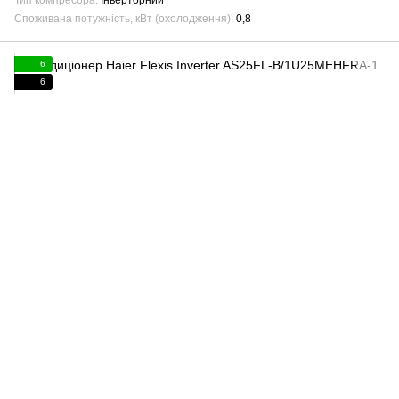
Тип компресора
Інверторний
Споживана потужність, кВт (охолодження)
0,8
6
6