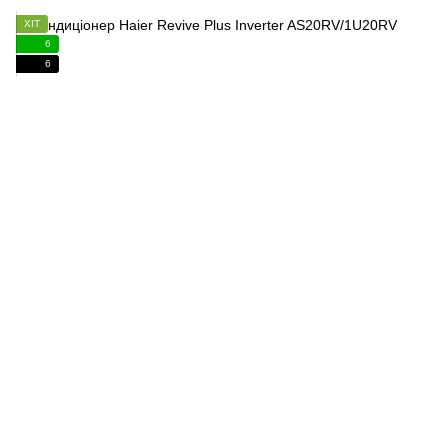
ХІТ
6
6