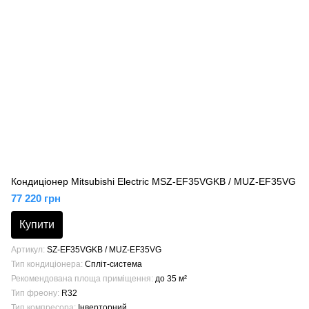
Кондиціонер Mitsubishi Electric MSZ-EF35VGKB / MUZ-EF35VG
77 220 грн
Купити
Артикул
SZ-EF35VGKB / MUZ-EF35VG
Тип кондиціонера
Спліт-система
Рекомендована площа приміщення
до 35 м²
Тип фреону
R32
Тип компресора
Інверторний