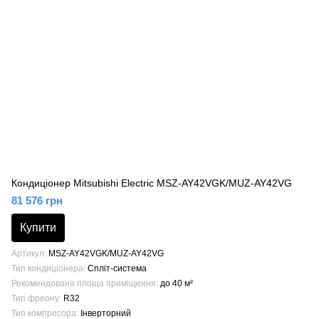
Кондиціонер Mitsubishi Electric MSZ-AY42VGK/MUZ-AY42VG
81 576 грн
Купити
Артикул
MSZ-AY42VGK/MUZ-AY42VG
Тип кондиціонера
Спліт-система
Рекомендована площа приміщення
до 40 м²
Тип фреону
R32
Тип компресора
Інверторний