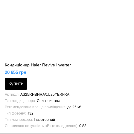
Кондиціонер Haier Revive Inverter
20 655 грн
Купити
Артикул
AS25RHBHRA/1U25YERFRA
Тип кондиціонера
Спліт-система
Рекомендована площа приміщення
до 25 м²
Тип фреону
R32
Тип компресора
Інверторний
Споживана потужність, кВт (охолодження)
0,83