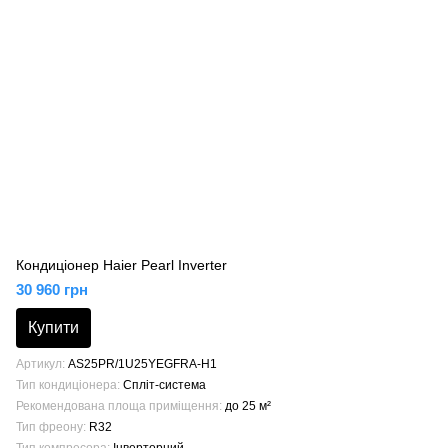
Кондиціонер Haier Pearl Inverter
30 960 грн
Купити
Артикул
AS25PR/1U25YEGFRA-H1
Тип кондиціонера
Спліт-система
Рекомендована площа приміщення
до 25 м²
Тип фреону
R32