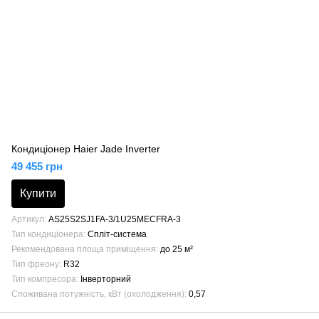
Кондиціонер Haier Jade Inverter
49 455 грн
Купити
Артикул
AS25S2SJ1FA-3/1U25MECFRA-3
Тип кондиціонера
Спліт-система
Рекомендована площа приміщення
до 25 м²
Тип фреону
R32
Тип компресора
Інверторний
Споживана потужність, кВт (охолодження)
0,57