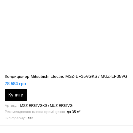
Кондиціонер Mitsubishi Electric MSZ-EF35VGKS / MUZ-EF35VG
78 584 грн
Купити
Артикул
MSZ-EF35VGKS / MUZ-EF35VG
Рекомендована площа приміщення
до 35 м²
Тип фреону
R32