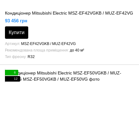
Кондиціонер Mitsubishi Electric MSZ-EF42VGKB / MUZ-EF42VG
93 456 грн
Купити
Артикул
MSZ-EF42VGKB / MUZ-EF42VG
Рекомендована площа приміщення
до 40 м²
Тип фреону
R32
6
12