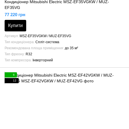
Кондиціонер Mitsubishi Electric MSZ-EF35VGKW / MUZ-
EF35VG
77 220 грн
Купити
Артикул
MSZ-EF35VGKW / MUZ-EF35VG
Тип кондиціонера
Спліт-система
Рекомендована площа приміщення
до 35 м²
Тип фреону
R32
Тип компресора
Інверторний
6
12