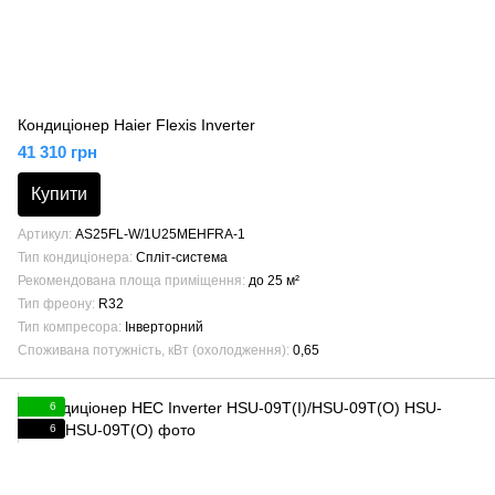
Кондиціонер Haier Flexis Inverter
41 310 грн
Купити
Артикул
AS25FL-W/1U25MEHFRA-1
Тип кондиціонера
Спліт-система
Рекомендована площа приміщення
до 25 м²
Тип фреону
R32
Тип компресора
Інверторний
Споживана потужність, кВт (охолодження)
0,65
6
6