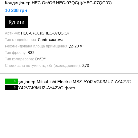
Кондиціонер HEC On/Off HEC-07QC(I)/HEC-07QC(O)
10 208 грн
Купити
Артикул
HEC-07QC(I)/HEC-07QC(O)
Тип кондиціонера
Спліт-система
Рекомендована площа приміщення
до 20 м²
Тип фреону
R32
Тип компресора
On/Off
Споживана потужність, кВт (охолодження)
0,73
6
6