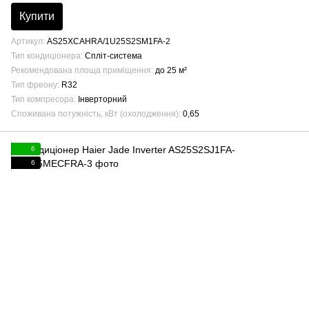
Купити
Артикул
AS25XCAHRA/1U25S2SM1FA-2
Тип кондиціонера
Спліт-система
Рекомендована площа приміщення
до 25 м²
Тип фреону
R32
Тип компресора
Інверторний
Споживана потужність, кВт (охолодження)
0,65
6
6