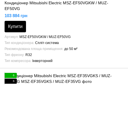
Кондиціонер Mitsubishi Electric MSZ-EF50VGKW / MUZ-
EF50VG
103 884 грн
Купити
Артикул
MSZ-EF50VGKW / MUZ-EF50VG
Тип кондиціонера
Спліт-система
Рекомендована площа приміщення
до 50 м²
Тип фреону
R32
Тип компресора
Інверторний
6
6