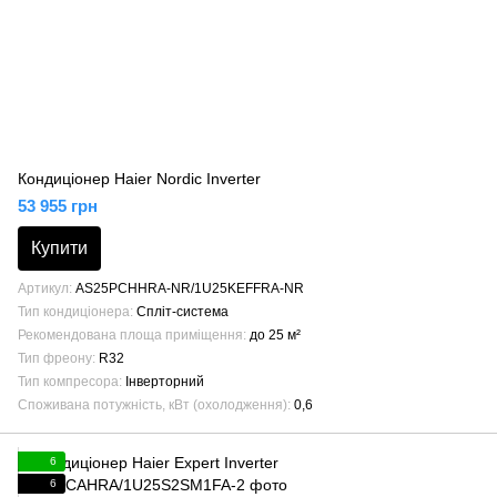
Кондиціонер Haier Nordic Inverter
53 955 грн
Купити
Артикул
AS25PCHHRA-NR/1U25KEFFRA-NR
Тип кондиціонера
Спліт-система
Рекомендована площа приміщення
до 25 м²
Тип фреону
R32
Тип компресора
Інверторний
Споживана потужність, кВт (охолодження)
0,6
6
6