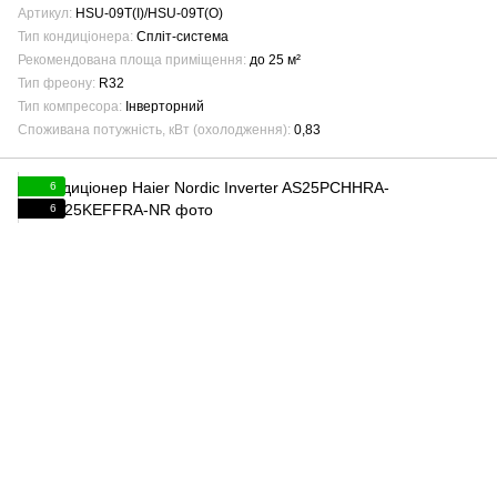
Артикул
HSU-09T(I)/HSU-09T(O)
Тип кондиціонера
Спліт-система
Рекомендована площа приміщення
до 25 м²
Тип фреону
R32
Тип компресора
Інверторний
Споживана потужність, кВт (охолодження)
0,83
6
6