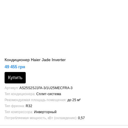
Кондиционер Haier Jade Inverter
49 455 грн
Купить
Артикул
AS25S2SJ1FA-3/1U25MECFRA-3
Тип кондиционера
Сплит-система
Рекомендуемая площадь помещения
до 25 м²
Тип фреона
R32
Тип компрессора
Инверторный
Потребляемая мощность, кВт (охлаждение)
0,57