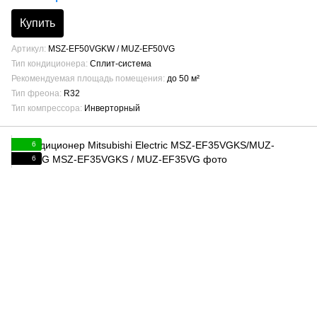
Купить
Артикул
MSZ-EF50VGKW / MUZ-EF50VG
Тип кондиционера
Сплит-система
Рекомендуемая площадь помещения
до 50 м²
Тип фреона
R32
Тип компрессора
Инверторный
6
6