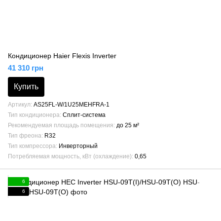
Кондиционер Haier Flexis Inverter
41 310 грн
Купить
Артикул
AS25FL-W/1U25MEHFRA-1
Тип кондиционера
Сплит-система
Рекомендуемая площадь помещения
до 25 м²
Тип фреона
R32
Тип компрессора
Инверторный
Потребляемая мощность, кВт (охлаждение)
0,65
6
6