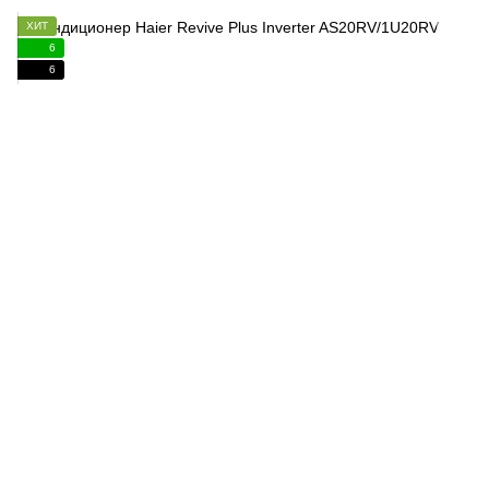
ХИТ
6
6