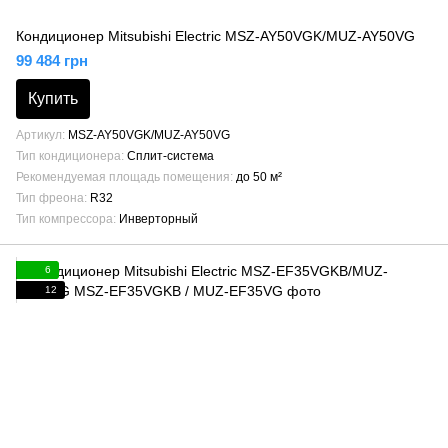
Кондиционер Mitsubishi Electric MSZ-AY50VGK/MUZ-AY50VG
99 484 грн
Купить
Артикул
MSZ-AY50VGK/MUZ-AY50VG
Тип кондиционера
Сплит-система
Рекомендуемая площадь помещения
до 50 м²
Тип фреона
R32
Тип компрессора
Инверторный
6
12