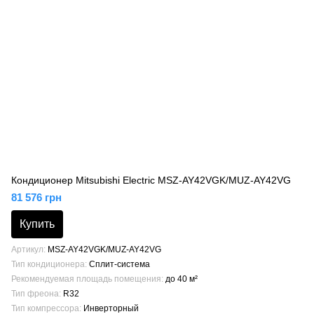
Кондиционер Mitsubishi Electric MSZ-AY42VGK/MUZ-AY42VG
81 576 грн
Купить
Артикул
MSZ-AY42VGK/MUZ-AY42VG
Тип кондиционера
Сплит-система
Рекомендуемая площадь помещения
до 40 м²
Тип фреона
R32
Тип компрессора
Инверторный