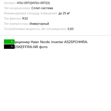
Артикул
HSU-09T(I)/HSU-09T(O)
Тип кондиционера
Сплит-система
Рекомендуемая площадь помещения
до 25 м²
Тип фреона
R32
Тип компрессора
Инверторный
Потребляемая мощность, кВт (охлаждение)
0,83
6
6