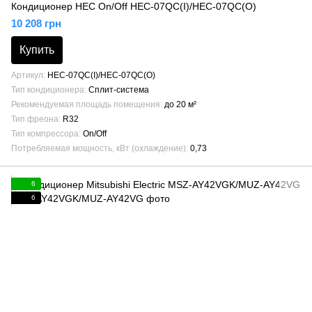
Кондиционер HEC On/Off HEC-07QC(I)/HEC-07QC(O)
10 208 грн
Купить
Артикул
HEC-07QC(I)/HEC-07QC(O)
Тип кондиционера
Сплит-система
Рекомендуемая площадь помещения
до 20 м²
Тип фреона
R32
Тип компрессора
On/Off
Потребляемая мощность, кВт (охлаждение)
0,73
6
6