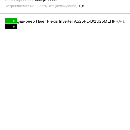
Тип компрессора
Инверторный
Потребляемая мощность, кВт (охлаждение)
0,8
6
6