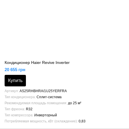
Кондиционер Haier Revive Inverter
20 655 грн
Купить
Артикул
AS25RHBHRA/1U25YERFRA
Тип кондиционера
Сплит-система
Рекомендуемая площадь помещения
до 25 м²
Тип фреона
R32
Тип компрессора
Инверторный
Потребляемая мощность, кВт (охлаждение)
0,83