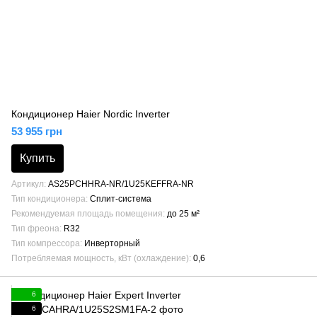
Кондиционер Haier Nordic Inverter
53 955 грн
Купить
Артикул
AS25PCHHRA-NR/1U25KEFFRA-NR
Тип кондиционера
Сплит-система
Рекомендуемая площадь помещения
до 25 м²
Тип фреона
R32
Тип компрессора
Инверторный
Потребляемая мощность, кВт (охлаждение)
0,6
6
6