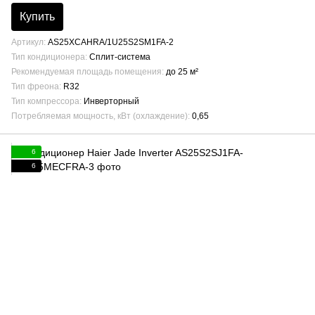
Купить
Артикул
AS25XCAHRA/1U25S2SM1FA-2
Тип кондиционера
Сплит-система
Рекомендуемая площадь помещения
до 25 м²
Тип фреона
R32
Тип компрессора
Инверторный
Потребляемая мощность, кВт (охлаждение)
0,65
6
6