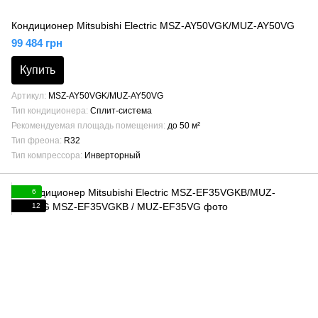
Кондиционер Mitsubishi Electric MSZ-AY50VGK/MUZ-AY50VG
99 484 грн
Купить
Артикул
MSZ-AY50VGK/MUZ-AY50VG
Тип кондиционера
Сплит-система
Рекомендуемая площадь помещения
до 50 м²
Тип фреона
R32
Тип компрессора
Инверторный
6
12