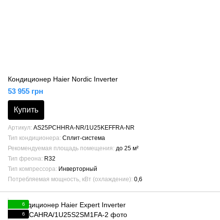
Кондиционер Haier Nordic Inverter
53 955 грн
Купить
Артикул
AS25PCHHRA-NR/1U25KEFFRA-NR
Тип кондиционера
Сплит-система
Рекомендуемая площадь помещения
до 25 м²
Тип фреона
R32
Тип компрессора
Инверторный
Потребляемая мощность, кВт (охлаждение)
0,6
6
6