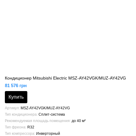
Кондиционер Mitsubishi Electric MSZ-AY42VGK/MUZ-AY42VG
81 576 грн
Купить
Артикул
MSZ-AY42VGK/MUZ-AY42VG
Тип кондиционера
Сплит-система
Рекомендуемая площадь помещения
до 40 м²
Тип фреона
R32
Тип компрессора
Инверторный