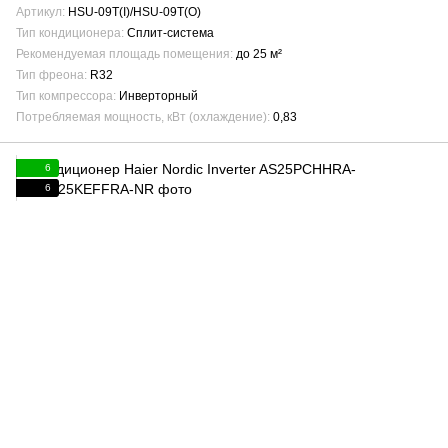
Артикул
HSU-09T(I)/HSU-09T(O)
Тип кондиционера
Сплит-система
Рекомендуемая площадь помещения
до 25 м²
Тип фреона
R32
Тип компрессора
Инверторный
Потребляемая мощность, кВт (охлаждение)
0,83
6
6