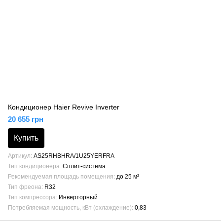
Кондиционер Haier Revive Inverter
20 655 грн
Купить
Артикул
AS25RHBHRA/1U25YERFRA
Тип кондиционера
Сплит-система
Рекомендуемая площадь помещения
до 25 м²
Тип фреона
R32
Тип компрессора
Инверторный
Потребляемая мощность, кВт (охлаждение)
0,83