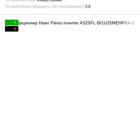
Тип компрессора
Инверторный
Потребляемая мощность, кВт (охлаждение)
0,8
6
6