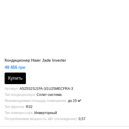
Кондиционер Haier Jade Inverter
49 455 грн
Купить
Артикул
AS25S2SJ1FA-3/1U25MECFRA-3
Тип кондиционера
Сплит-система
Рекомендуемая площадь помещения
до 25 м²
Тип фреона
R32
Тип компрессора
Инверторный
Потребляемая мощность, кВт (охлаждение)
0,57