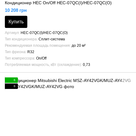
Кондиционер HEC On/Off HEC-07QC(I)/HEC-07QC(O)
10 208 грн
Купить
Артикул
HEC-07QC(I)/HEC-07QC(O)
Тип кондиционера
Сплит-система
Рекомендуемая площадь помещения
до 20 м²
Тип фреона
R32
Тип компрессора
On/Off
Потребляемая мощность, кВт (охлаждение)
0,73
6
6