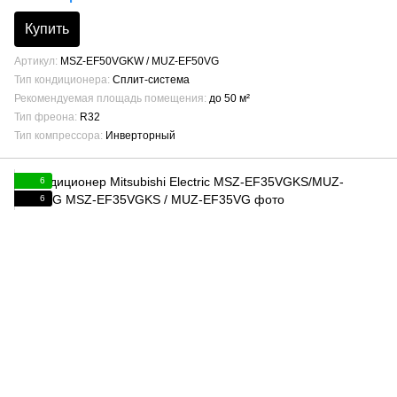
Купить
Артикул
MSZ-EF50VGKW / MUZ-EF50VG
Тип кондиционера
Сплит-система
Рекомендуемая площадь помещения
до 50 м²
Тип фреона
R32
Тип компрессора
Инверторный
6
6