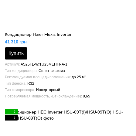
Кондиционер Haier Flexis Inverter
41 310 грн
Купить
Артикул
AS25FL-W/1U25MEHFRA-1
Тип кондиционера
Сплит-система
Рекомендуемая площадь помещения
до 25 м²
Тип фреона
R32
Тип компрессора
Инверторный
Потребляемая мощность, кВт (охлаждение)
0,65
6
6