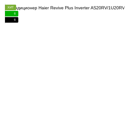
ХИТ
6
6