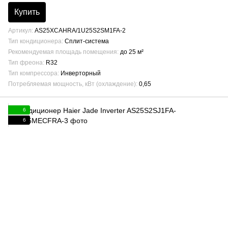
Купить
Артикул
AS25XCAHRA/1U25S2SM1FA-2
Тип кондиционера
Сплит-система
Рекомендуемая площадь помещения
до 25 м²
Тип фреона
R32
Тип компрессора
Инверторный
Потребляемая мощность, кВт (охлаждение)
0,65
6
6