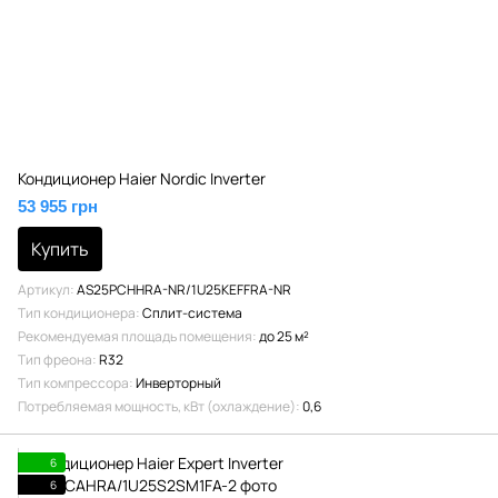
Кондиционер Haier Nordic Inverter
53 955 грн
Купить
Артикул
AS25PCHHRA-NR/1U25KEFFRA-NR
Тип кондиционера
Сплит-система
Рекомендуемая площадь помещения
до 25 м²
Тип фреона
R32
Тип компрессора
Инверторный
Потребляемая мощность, кВт (охлаждение)
0,6
6
6