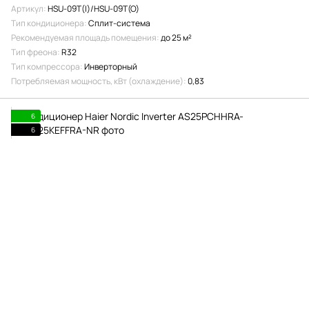
Артикул
HSU-09T(I)/HSU-09T(O)
Тип кондиционера
Сплит-система
Рекомендуемая площадь помещения
до 25 м²
Тип фреона
R32
Тип компрессора
Инверторный
Потребляемая мощность, кВт (охлаждение)
0,83
6
6