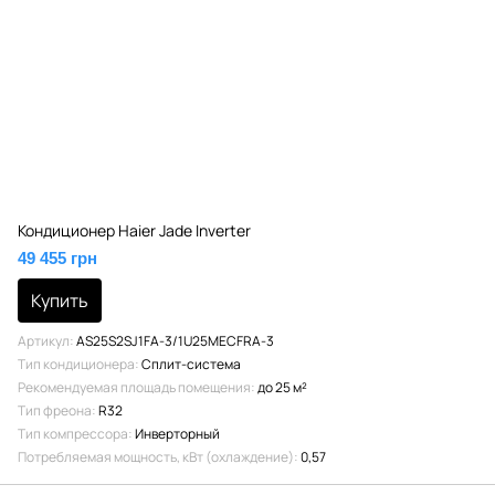
Кондиционер Haier Jade Inverter
49 455 грн
Купить
Артикул
AS25S2SJ1FA-3/1U25MECFRA-3
Тип кондиционера
Сплит-система
Рекомендуемая площадь помещения
до 25 м²
Тип фреона
R32
Тип компрессора
Инверторный
Потребляемая мощность, кВт (охлаждение)
0,57