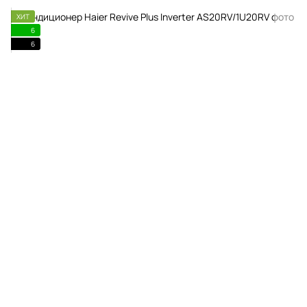
ХИТ
6
6