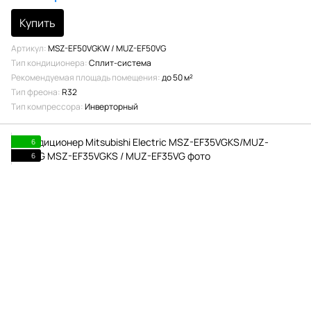
Купить
Артикул
MSZ-EF50VGKW / MUZ-EF50VG
Тип кондиционера
Сплит-система
Рекомендуемая площадь помещения
до 50 м²
Тип фреона
R32
Тип компрессора
Инверторный
6
6