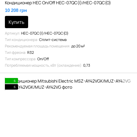
Кондиционер HEC On/Off HEC-07QC(I)/HEC-07QC(O)
10 208 грн
Купить
Артикул
HEC-07QC(I)/HEC-07QC(O)
Тип кондиционера
Сплит-система
Рекомендуемая площадь помещения
до 20 м²
Тип фреона
R32
Тип компрессора
On/Off
Потребляемая мощность, кВт (охлаждение)
0,73
6
6