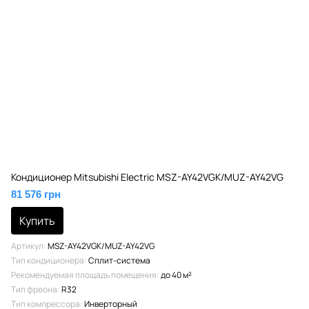
Кондиционер Mitsubishi Electric MSZ-AY42VGK/MUZ-AY42VG
81 576 грн
Купить
Артикул
MSZ-AY42VGK/MUZ-AY42VG
Тип кондиционера
Сплит-система
Рекомендуемая площадь помещения
до 40 м²
Тип фреона
R32
Тип компрессора
Инверторный