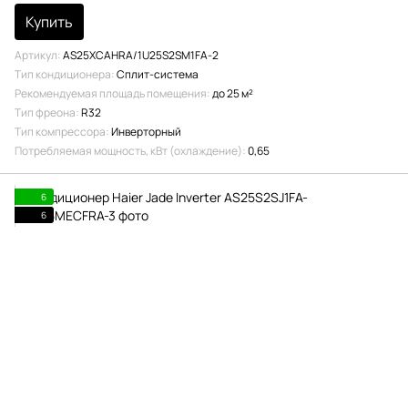
Купить
Артикул
AS25XCAHRA/1U25S2SM1FA-2
Тип кондиционера
Сплит-система
Рекомендуемая площадь помещения
до 25 м²
Тип фреона
R32
Тип компрессора
Инверторный
Потребляемая мощность, кВт (охлаждение)
0,65
6
6