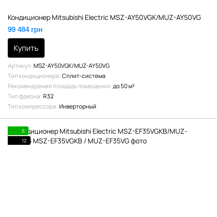
Кондиционер Mitsubishi Electric MSZ-AY50VGK/MUZ-AY50VG
99 484 грн
Купить
Артикул
MSZ-AY50VGK/MUZ-AY50VG
Тип кондиционера
Сплит-система
Рекомендуемая площадь помещения
до 50 м²
Тип фреона
R32
Тип компрессора
Инверторный
6
12