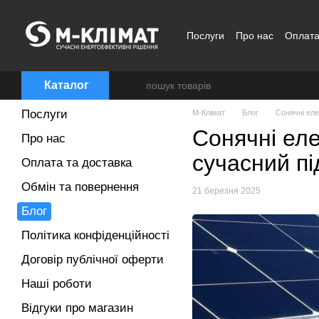
Перейти до основного контенту
Послуги
Про нас
Оплата
Договір публічної оферти
Каталог
Послуги
M-Клімат
Блог
Сонячні еле
Сонячні еле
Про нас
сучасний пі
Оплата та доставка
Обмін та повернення
21 березня 2025
Блог
Політика конфіденційності
Договір публічної оферти
Наші роботи
Відгуки про магазин