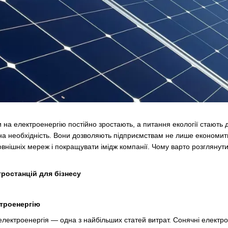
ни на електроенергію постійно зростають, а питання екології стають
а необхідність. Вони дозволяють підприємствам не лише економити
зовнішніх мереж і покращувати імідж компанії. Чому варто розгляну
ростанцій для бізнесу
ктроенергію
електроенергія — одна з найбільших статей витрат. Сонячні електро