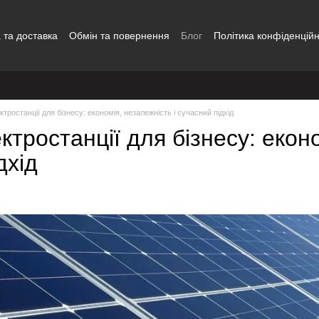
 та доставка
Обмін та повернення
Блог
Політика конфіденційн
Наші роботи
Відгуки про магазин
Контакти
ктростанції для бізнесу: економія, незалежність і сучасний підхід
ктростанції для бізнесу: еконо
дхід