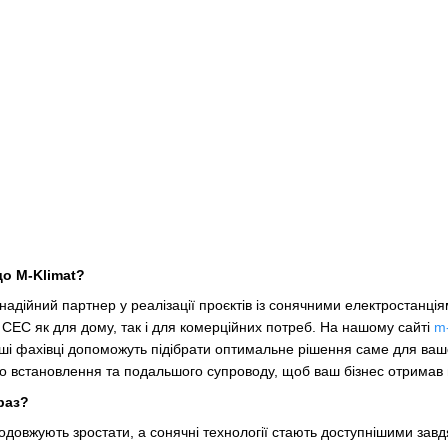
о M-Klimat?
адійний партнер у реалізації проєктів із сонячними електростанція
 СЕС як для дому, так і для комерційних потреб. На нашому сайті
m
аші фахівці допоможуть підібрати оптимальне рішення саме для ва
до встановлення та подальшого супроводу, щоб ваш бізнес отримав 
раз?
одовжують зростати, а сонячні технології стають доступнішими завд