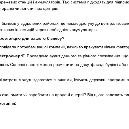
ежевих станцій і акумуляторів. Такі системи підходять для підпри
торанів чи логістичних центрів.
бізнесів у віддалених районах, де немає доступу до централізован
ткових інвестицій через необхідність акумуляторів.
ростанцію для вашого бізнесу?
відала потребам вашої компанії, важливо врахувати кілька фактор
ктроенергії.
Проведемо аудит денного та річного споживання, щоб 
ння.
Сонячні панелі можна розмістити на даху, фасаді будівлі або 
і витрати можуть здаватися значними, існують державні програми під
економити чи заробляти на продажі енергії? Від цього залежить тип 
истання: