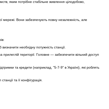
ємств, яким потрібне стабільне живлення цілодобово,
ої мережі. Вони забезпечують повну незалежність, але
ів:
визначити необхідну потужність станції.
на прилеглій території. Головне — забезпечити вільний доступ
тримки та кредити (наприклад, "5-7-9" в Україні), які роблять
станції та її конфігурація.