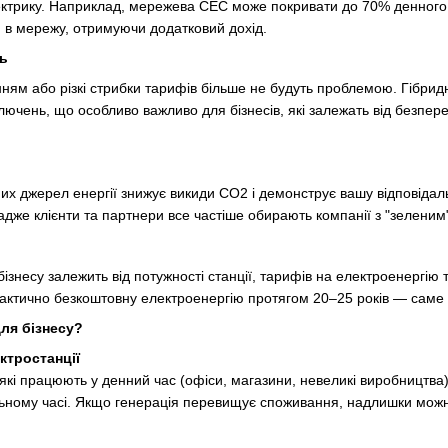
ктрику. Наприклад, мережева СЕС може покривати до 70% денного с
 в мережу, отримуючи додатковий дохід.
ть
ням або різкі стрибки тарифів більше не будуть проблемою. Гібрид
ключень, що особливо важливо для бізнесів, які залежать від безпе
х джерел енергії знижує викиди CO2 і демонструє вашу відповідаль
дже клієнти та партнери все частіше обирають компанії з "зеленим
ізнесу залежить від потужності станції, тарифів на електроенергію 
рактично безкоштовну електроенергію протягом 20–25 років — саме ст
для бізнесу?
ктростанції
 які працюють у денний час (офіси, магазини, невеликі виробництва
льному часі. Якщо генерація перевищує споживання, надлишки мож