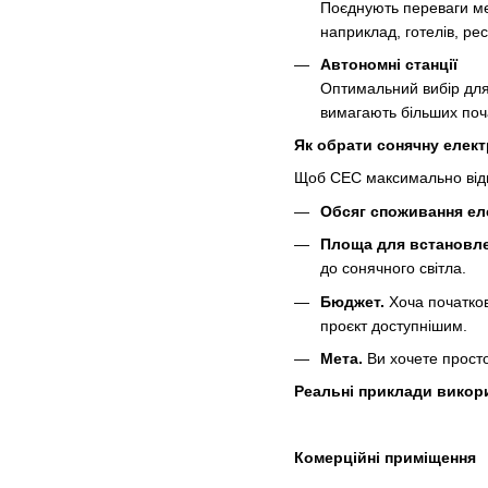
Поєднують переваги мер
наприклад, готелів, рес
Автономні станції
Оптимальний вибір для 
вимагають більших поча
Як обрати сонячну елект
Щоб СЕС максимально відпо
Обсяг споживання еле
Площа для встановле
до сонячного світла.
Бюджет.
Хоча початков
проєкт доступнішим.
Мета.
Ви хочете просто 
Реальні приклади викор
Комерційні приміщення