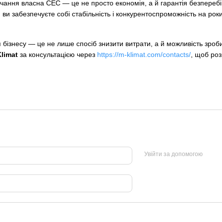
чання власна СЕС — це не просто економія, а й гарантія безперебій
, ви забезпечуєте собі стабільність і конкурентоспроможність на рок
я бізнесу — це не лише спосіб знизити витрати, а й можливість зро
limat
за консультацією через
https://m-klimat.com/contacts/
, щоб роз
Увійти за допомогою