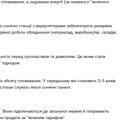
поживання, а надлишки енергії (за наявності "зеленого
ні сонячні станції з акумуляторами забезпечують резервне
рервної роботи обладнання (наприклад, виробництва, складів,
ність перед суспільством та довкіллям. Це може стати
" підходом.
та обсягу споживання. У середньому він становить 3–5 років,
ільки служать якісні сонячні панелі.
). Вони підключаються до загальної мережі й покривають
на продати за "зеленим тарифом".