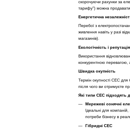
скорочуючи рахунки за еле
тарифу") можна продавати
Енергетична незалежніс
Перебої з електропостачан
живлення навіть у разі від
магазинів).
Екологічність і репутація
Використання відновлювани
конкурентною перевагою, а
Швидка окупність
Термін окупності СЕС для б
після чого ви отримуєте п
Які типи СЕС підходять 
Мережеві сонячні еле
Ідеальні для компаній,
потреби бізнесу в реа
Гібридні СЕС