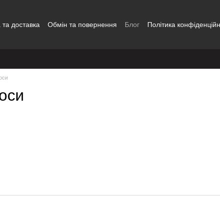
 та доставка
Обмін та повернення
Блог
Політика конфіденційн
Наші роботи
Відгуки про магазин
Контакти
оси
соси