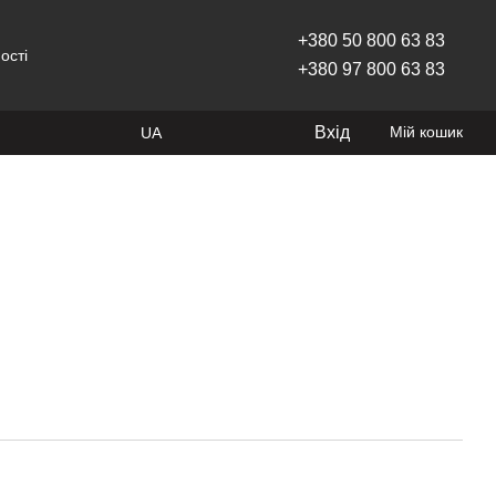
+380 50 800 63 83
ості
+380 97 800 63 83
Вхід
Мій кошик
UA