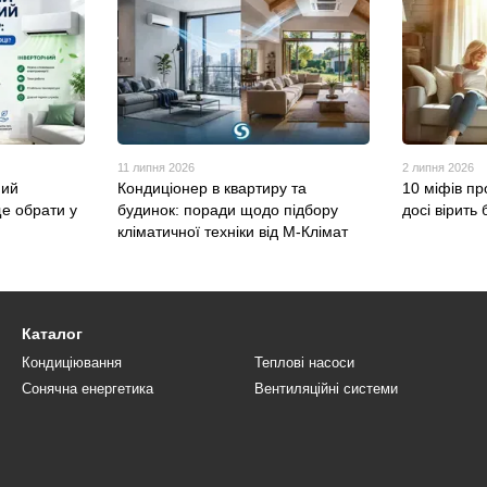
11 липня 2026
2 липня 2026
ний
Кондиціонер в квартиру та
10 міфів пр
ще обрати у
будинок: поради щодо підбору
досі вірить 
кліматичної техніки від М-Клімат
Каталог
Кондиціювання
Теплові насоси
Сонячна енергетика
Вентиляційні системи