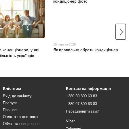
15 червня 2026
о кондиціонери, у які
Як правильно обрати кондиціонер
більшість українців
Клієнтам
Контактна інформація
Вхід до кабінету
+380 50 800 63 83
Послуги
+380 97 800 63 83
Про нас
Передзвонити вам?
Оплата та доставка
Viber
Обмін та повернення
Telegram