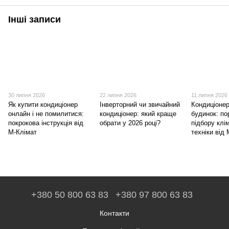
Інші записи
30 липня 2026
22 липня 2026
11 липня 2026
Як купити кондиціонер
Інверторний чи звичайний
Кондиціонер
онлайн і не помилитися:
кондиціонер: який краще
будинок: п
покрокова інструкція від
обрати у 2026 році?
підбору клі
М-Клімат
техніки від
+380 50 800 63 83
+380 97 800 63 83
Контакти