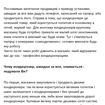
Поставивши запитання продавцеві з приводу установки,
швидше за все вам дадуть телефон, записаний на папірці, або
продиктують його. Справа в тому, що кондиціонери це
сезонний товар, який користується попитом в основному в
літній, жаркий час. Для монтажу кондиціонерів крупному
магазину буде потрібно тримати не малий штат монтажників,
яким платити в зимовий час буде нічим. Тут і з'являються
папірці з номерами «самоделкиних», готових виконати будь-
яку роботу.
Часто після таких робіт дзвонять в магазин, який відправляє
вас до нас - професійні кондиціонерщики.
Чому кондиціонер, швидше за все, зламається -
подумали Ви?
По-перше, магазини закуповують і продають дешеві
кондиціонери, так як вони користуються великим попитом і
шанс залишитися з кондиціонерами і без грошей до
наступного року менше ніж, якби вони закуповували дорогі
кондиціонери. Купивши велику партію дешевих спліт-систем,