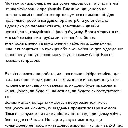
Монтаж кондиціонера не допускає недбалості та участі в ній
не кваліфікованих працівників. Блоки кондиціонера не
створять самі по собі комфортних умов в приміщенні. Для
правильної роботи кондиціонера потрібна установка їх
відповідно до переваг клієнта, враховуючи дизайн
приміщення, комунікації, і фасад будинку. Блоки з'єднуються
між собою мідними трубками в ізоляції, кабелем
електроживлення та міжблочними кабелями, дренажний
шланг виводиться на вулицю або в каналізацію для відведення
конденсату, що утворюється у внутрішньому блоці. Все це
називають трасою.
Як якісно виконана робота, чи правильно підібрано місце для
встановлення кондиціонера і які матеріали використовуються -
головні ознаки, від яких залежить, як довго буде працювати
кондиціонер, чи буде він ламатися, чи будете ви застудитися і
т.д.
Великі магазини, що займаються побутовою технікою,
працюють на кількість, їх завдання продати товару якомога
більше і залучити низькими цінами на товар, при цьому якість
йде на дальній план. Не варто дивуватися тому, що
кондиціонер не прослужить довго, якщо ви її купили за 2-3 тис.