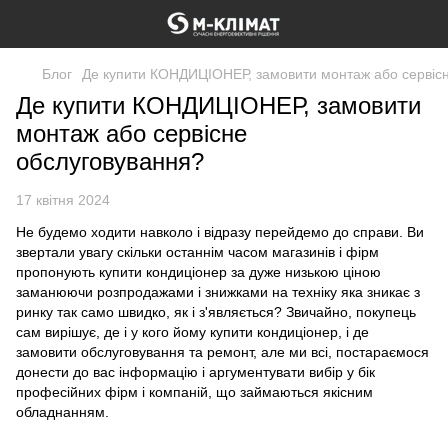
Блог
Де купити КОНДИЦІОНЕР, замовити монтаж або сервіс
Де купити КОНДИЦІОНЕР, замовити
монтаж або сервісне
обслуговування?
17 квітня 2024
Не будемо ходити навколо і відразу перейдемо до справи. Ви
звертали увагу скільки останнім часом магазинів і фірм
пропонують купити кондиціонер за дуже низькою ціною
заманюючи розпродажами і знижками на техніку яка зникає з
ринку так само швидко, як і з'являється? Звичайно, покупець
сам вирішує, де і у кого йому купити кондиціонер, і де
замовити обслуговування та ремонт, але ми всі, постараємося
донести до вас інформацію і аргументувати вибір у бік
професійних фірм і компаній, що займаються якісним
обладнанням.