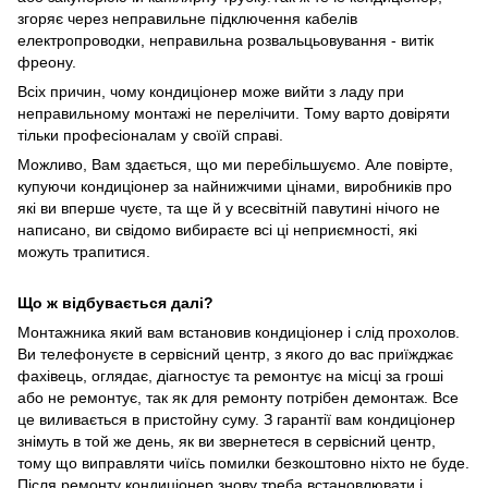
згоряє через неправильне підключення кабелів
електропроводки, неправильна розвальцьовування - витік
фреону.
Всіх причин, чому кондиціонер може вийти з ладу при
неправильному монтажі не перелічити. Тому варто довіряти
тільки професіоналам у своїй справі.
Можливо, Вам здається, що ми перебільшуємо. Але повірте,
купуючи кондиціонер за найнижчими цінами, виробників про
які ви вперше чуєте, та ще й у всесвітній павутині нічого не
написано, ви свідомо вибираєте всі ці неприємності, які
можуть трапитися.
Що ж відбувається далі?
Монтажника який вам встановив кондиціонер і слід прохолов.
Ви телефонуєте в сервісний центр, з якого до вас приїжджає
фахівець, оглядає, діагностує та ремонтує на місці за гроші
або не ремонтує, так як для ремонту потрібен демонтаж. Все
це виливається в пристойну суму. З гарантії вам кондиціонер
знімуть в той же день, як ви звернетеся в сервісний центр,
тому що виправляти чиїсь помилки безкоштовно ніхто не буде.
Після ремонту кондиціонер знову треба встановлювати і