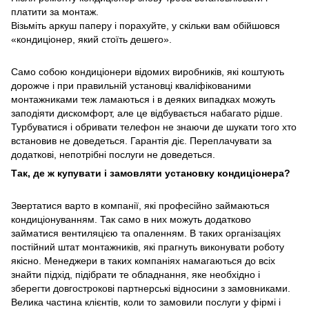
платити за монтаж.
Візьміть аркуш паперу і порахуйте, у скільки вам обійшовся
«кондиціонер, який стоїть дешего».
Само собою кондиціонери відомих виробників, які коштують
дорожче і при правильній установці кваліфікованими
монтажниками теж ламаються і в деяких випадках можуть
заподіяти дискомфорт, але це відбувається набагато рідше.
Турбуватися і обривати телефон не знаючи де шукати того хто
встановив не доведеться. Гарантія діє. Переплачувати за
додаткові, непотрібні послуги не доведеться.
Так, де ж купувати і замовляти установку кондиціонера?
Звертатися варто в компанії, які професійно займаються
кондиціонуванням. Так само в них можуть додатково
займатися вентиляцією та опаленням. В таких організаціях
постійний штат монтажників, які прагнуть виконувати роботу
якісно. Менеджери в таких компаніях намагаються до всіх
знайти підхід, підібрати те обладнання, яке необхідно і
зберегти довгострокові партнерські відносини з замовниками.
Велика частина клієнтів, коли то замовили послуги у фірмі і