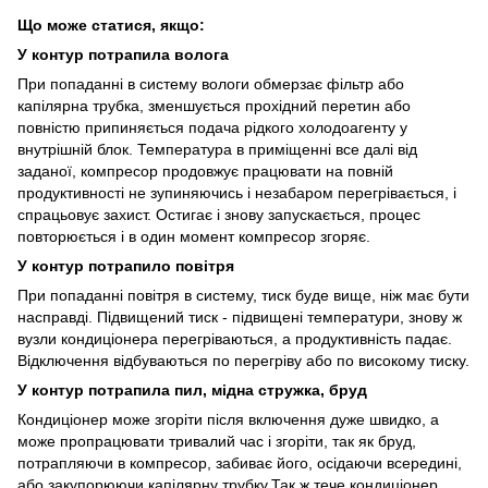
Що може статися, якщо:
У контур потрапила волога
При попаданні в систему вологи обмерзає фільтр або
капілярна трубка, зменшується прохідний перетин або
повністю припиняється подача рідкого холодоагенту у
внутрішній блок. Температура в приміщенні все далі від
заданої, компресор продовжує працювати на повній
продуктивності не зупиняючись і незабаром перегрівається, і
спрацьовує захист. Остигає і знову запускається, процес
повторюється і в один момент компресор згоряє.
У контур потрапило повітря
При попаданні повітря в систему, тиск буде вище, ніж має бути
насправді. Підвищений тиск - підвищені температури, знову ж
вузли кондиціонера перегріваються, а продуктивність падає.
Відключення відбуваються по перегріву або по високому тиску.
У контур потрапила пил, мідна стружка, бруд
Кондиціонер може згоріти після включення дуже швидко, а
може пропрацювати тривалий час і згоріти, так як бруд,
потрапляючи в компресор, забиває його, осідаючи всередині,
або закупорюючи капілярну трубку.Так ж тече кондиціонер,