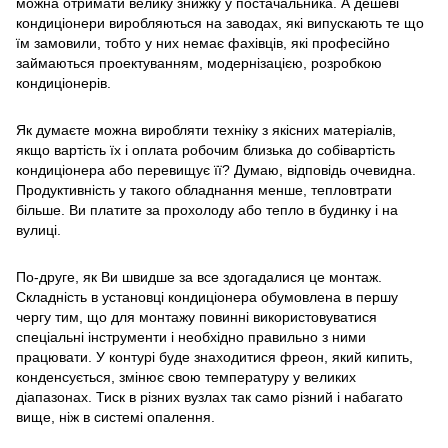
можна отримати велику знижку у постачальника. А дешеві
кондиціонери виробляються на заводах, які випускають те що
їм замовили, тобто у них немає фахівців, які професійно
займаються проектуванням, модернізацією, розробкою
кондиціонерів.
Як думаєте можна виробляти техніку з якісних матеріалів,
якщо вартість їх і оплата робочим близька до собівартість
кондиціонера або перевищує її? Думаю, відповідь очевидна.
Продуктивність у такого обладнання менше, тепловтрати
більше. Ви платите за прохолоду або тепло в будинку і на
вулиці.
По-друге, як Ви швидше за все здогадалися це монтаж.
Складність в установці кондиціонера обумовлена в першу
чергу тим, що для монтажу повинні використовуватися
спеціальні інструменти і необхідно правильно з ними
працювати. У контурі буде знаходитися фреон, який кипить,
конденсується, змінює свою температуру у великих
діапазонах. Тиск в різних вузлах так само різний і набагато
вище, ніж в системі опалення.