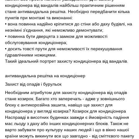
кондиціонера від вандалів найбільш практичним рішенням
стане антивандальна решітка. Необхідно передбачити кілька
пунктів при монтажі та виконанні:
• вона повинна надійно кріпитися до стіни або даху будівлі, на
незнімні з'єднання, які неможливо демонтувати;
• повинна бути дверцята з замком для можливості
обслуговування кондиціонера;
• досить товсті прути для неможливості їх перекушування
гідравлічними ножицями.
Такий ідеальний портрет захисту кондиціонера від вандалів.
антивандальна решітка на кондиціонер
Захист від опадів і бурульок
Необхідним атрибутом для захисту кондиціонера від опадів
стане козирок. Багато хто заперечать - адже у зовнішнього
блоку є антикорозійна зашита, навіщо ще захист для
кондиціонера у вигляді козирка? Козирок для кондиціонера
Насправді в висотних будинках завжди є ймовірність падіння
мас льоду з даху або інших кондиціонерних блоків. Також не
варто забувати про культуру наших людей і що в вікно нашої
країни можуть викинути все що завгодно - від сміттєвого пакету