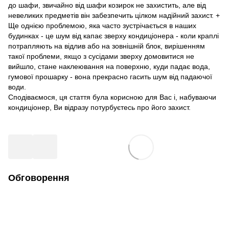
до шафи, звичайно від шафи козирок не захистить, але від
невеликих предметів він забезпечить цілком надійний захист. +
Ще однією проблемою, яка часто зустрічається в наших
будинках - це шум від капає зверху кондиціонера - коли краплі
потрапляють на відлив або на зовнішній блок, вирішенням
такої проблеми, якщо з сусідами зверху домовитися не
вийшло, стане наклеювання на поверхню, куди падає вода,
гумової прошарку - вона прекрасно гасить шум від падаючої
води.
Сподіваємося, ця стаття була корисною для Вас і, набуваючи
кондиціонер, Ви відразу потурбуєтесь про його захист.
Обговорення