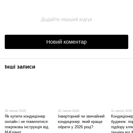
Додайте перший відгук
Новий коментар
Інші записи
30 липня 2026
22 липня 2026
11 липня 2026
Як купити кондиціонер
Інверторний чи звичайний
Кондиціонер
онлайн і не помилитися:
кондиціонер: який краще
будинок: п
покрокова інструкція від
обрати у 2026 році?
підбору клі
М-Клімат
техніки від