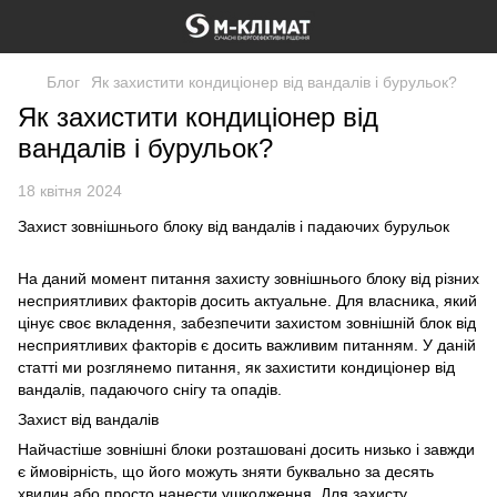
Блог
Як захистити кондиціонер від вандалів і бурульок?
Як захистити кондиціонер від
вандалів і бурульок?
18 квітня 2024
Захист зовнішнього блоку від вандалів і падаючих бурульок
На даний момент питання захисту зовнішнього блоку від різних
несприятливих факторів досить актуальне. Для власника, який
цінує своє вкладення, забезпечити захистом зовнішній блок від
несприятливих факторів є досить важливим питанням. У даній
статті ми розглянемо питання, як захистити кондиціонер від
вандалів, падаючого снігу та опадів.
Захист від вандалів
Найчастіше зовнішні блоки розташовані досить низько і завжди
є ймовірність, що його можуть зняти буквально за десять
хвилин або просто нанести ушкодження. Для захисту